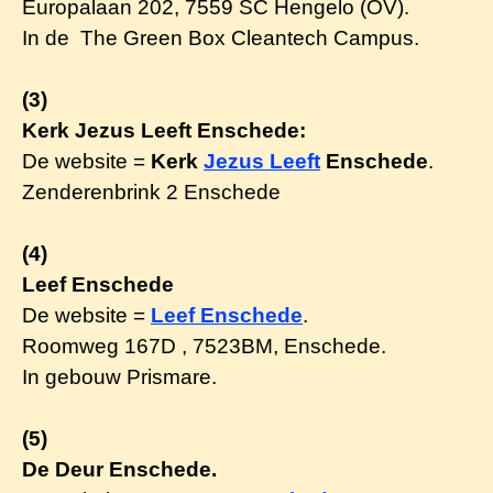
Europalaan 202,
7559 SC Hengelo (OV).
In de
The Green Box Cleantech Campus.
(3)
Kerk Jezus Leeft Enschede:
De website =
Kerk
Jezus Leeft
Enschede
.
Zenderenbrink 2 Enschede
(4)
Leef Enschede
De website =
Leef Enschede
.
Roomweg 167D , 7523BM, Enschede.
In gebouw Prismare.
(5)
De Deur Enschede.