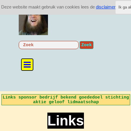
Ga naar de inhoud
Deze website maakt gebruik van cookies lees de
disclaimer
Ik ga a
aan de zwier
Zoek
Menu overslaan
Links sponsor bedrijf bekend goededoel stichting
aktie geloof lidmaatschap
Links