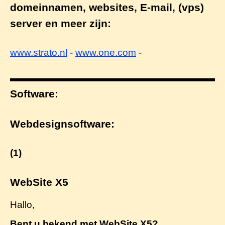
domeinnamen, websites, E-mail, (vps)
server en meer zijn:
www.strato.nl
-
www.one.com
-
Software:
Webdesignsoftware:
(1)
WebSite X5
Hallo,
Bent u bekend met WebSite X5?