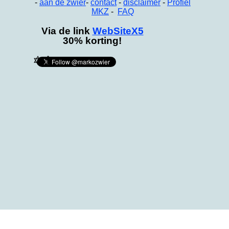
-
aan de zwier
-
contact
-
disclaimer
-
Profiel
MKZ
-
FAQ
Via de link
WebSiteX5
30% korting!
✡
✝
Terug naar de inhoud